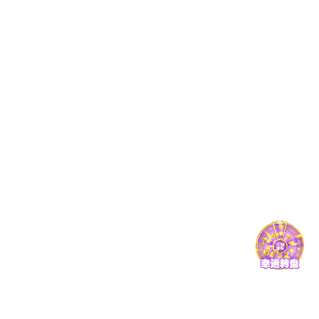
赛无疑是一个积极因素。
最后，通过承办这样的国际性比赛，可以促进旅游业
的发展，提高外界对摩洛哥文化和风土人情的了解。
随着全球范围内对体育旅游日益增长的兴趣，这将为
摩洛哥带来可观的经济收益。
3、未来发展趋势预测
展望未来，如果此次只有国米与拉齐奥参赛并且摩洛
哥成功承办，那么这一模式可能会对其他国家产生示
范效应。一些国家可能会尝试以类似方式简化他们自
身的大型足球赛事，以提高效率并降低成本。但同
时，这也可能导致各国之间竞争加剧，不利于形成良
好的联赛生态。
另一方面，如果该模式得到认可，各大俱乐部可能会