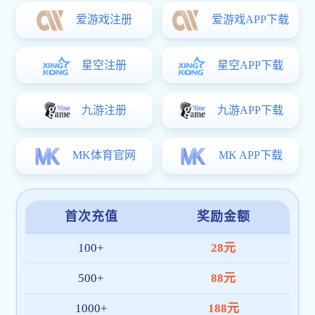
意超杯或将仅有国米与拉齐奥参赛摩洛哥
有意承办赛事
意超杯作为意大利足球的重要赛事，一直以来都备受
关注。然而，近期有消息传出，2024年的意超杯或将
仅有国际米兰与拉齐奥两支球队参赛。这一变化引发
了各界的广泛讨论和关注。与此同时，摩洛哥表示有
意承办这一赛事，并希望通过此举提升自身在国际体
育舞台上的地位。本文将从四个方面详细分析这一事
件的背景、影响及未来可能的发展趋势。
1、意超杯赛事背景