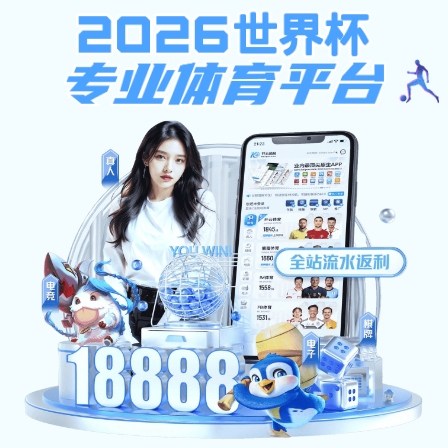
注册入口
米兰app体育登录官网